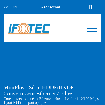
FR
EN
A propos
Actualités
Support
Partenaires
Expertises
Contact
Développement sur mesure
Mes devis
Produits
Références
MiniPlus - Série HDDF/HXDF
Convertisseur Ethernet / Fibre
Convertisseur de média Ethernet industriel et durci 10/100 Mbps -
1 port RJ45 et 1 port optique