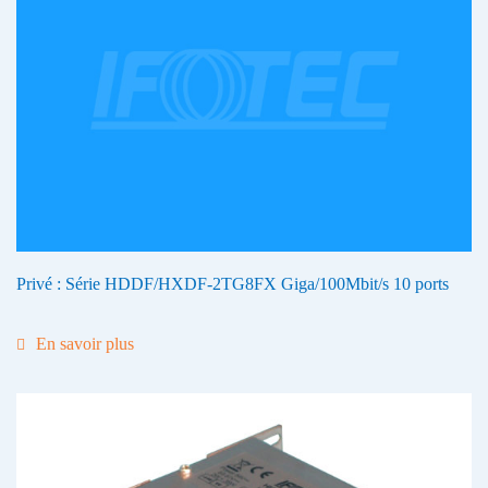
Privé : Série HDDF/HXDF-2TG8FX Giga/100Mbit/s 10 ports
En savoir plus